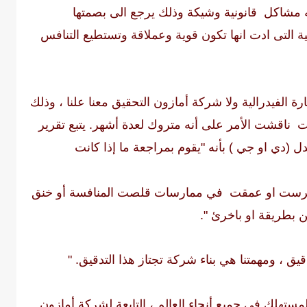
 مشاكل قانونية وشيكة وذلك يرجع الى بصمتها
ة التى ادت انها تكون قوية وعملاقة وتستطيع التنافس
رة الفيدرالية ولا شركة أمازون التحقيق معنا علنا ، وذلك
 ناقشت الأمر على أنه متروك لعدة أشهر. يتبع تقرير
دل (
دي او جي
) بأنه "يقوم بمراجعة ما إذا كانت
نغرست او عمقت في ممارسات قلصت المنافسة أو خنق
 بطريقة او باخرئ ".
يق ، ومهمتنا هي بناء شركة تجتاز هذا التدقيق. "
لمستهلك في جميع أنحاء العالم ، التابعة لشركة أمازون