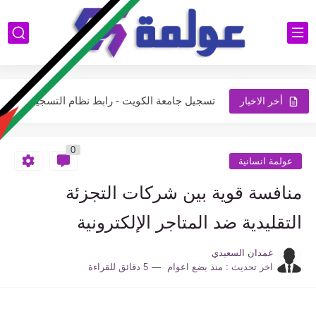
FREE PALESTINE
استعلام عن تأشيرة برقم الطلب عبر منصة إنجاز للاستعلام عن...
تسجيل جامعة الكويت - دليل شامل لطريقة التسجيل والقبول في...
تسجيل جامعة الكويت - رابط نظام التسجيل الالكتروني الجديد
أخر الاخبار
شقق الاسكان الاجتماعي اكتشف طريقة الاستعلام والتقديم على شقة احلامك...
0
تقديم شقق الاسكان أهم المعلومات عنها وطريقة التقديم عليها
عولمة انسانية
طلب تأشيرة زيارة وطريقة التسجيل في أبشر للزائرين المملكة العربية...
منافسة قوية بين شركات التجزئة
تسجيل جامعة الكويت - رابط نظام التسجيل portal.ku.edu.kw
التقليدية ضد المتاجر الإلكترونية
تقديم طلب زيارة عائلية - خطوات تقديم سهلة وسريعة للمواطنين...
غمدان السعيدي
اخر تحديث :
منذ بضع اعوام
5 دقائق للقراءة
تسجيل قدرات جامعة الكويت - رابط موقع التسجيل جامعة الكويت
تسجيل مواد جامعة الكويت - كيفية تسجيل مواد في جامعة...