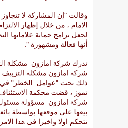
وقالت "إن المشاركة لا تتجاوز 
الامام ، من خلال إظهار الالتزام
لجعل برامج حماية علاماتها التج
أنها فعالة ومشهورة ".
تدرك
شركة امازون
مشكلة الت
شركة امازون
مشكلة التزييف ف
ذلك تحت "عوامل الخطر" في تقر
تموز ، قضت محكمة الاستئناف الف
شركة
امازون
مسؤولة مسئولية 
بيعها على موقعها بواسطة بائع
تتحكم اولا واخيرا فى هذا الامر 