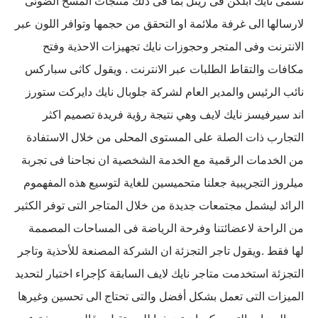
تسمى نايك ابلكن فى ريتل بما فى ذلك منتجات المسح الضوئى
لارسالها الى غرفة ملائمة او التحقق من حجمها وتوافر اللون عبر
الانترنت وفى المتجر وحجوزات نايك تجهيزات الاحذية وفتح
مكافات والتقاط الطلبات عبر الانترنت . ويقول كاثى سباركس
نائب الرئيس والمدير العام لشركة جلوبال نايك دايركت ستورز
اند سيرفيسز نايك لايف وهي نتيجة رؤية فريدة تصميم اكثر
التجارب ذات الصلة على المستوى المحلى من خلال الاستفادة
من الخدمات الرقمية مع الخدمة الشخصية ان نجاحنا فى تجربة
ميلروز التجريبية جعلنا متحميسين للغاية لتوسيع هذه المفهموم
الرائد ليشمل مجتمعات جديدة من خلال المتاجر التى توفر الكثير
من الراحة لاعضائتنا وفرحة الرياضة فى المساحات المصممة
لها فقط .ويقول تاجر التجزئة ان الشركة المصنعة للأحذية وتاجر
التجزئة استخدمت متاجر نايك لايف السابقة كإجراء اختبار لتحديد
الميزات التى تعمل بشكل أفضل والتى تحتاج الى تحسين وغيرها