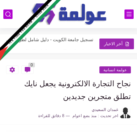
FREE PALESTINE
استعلام عن تأشيرة برقم الطلب عبر منصة إنجاز للاستعلام عن...
تسجيل جامعة الكويت - دليل شامل لطريقة التسجيل والقبول في...
تسجيل جامعة الكويت - رابط نظام التسجيل الالكتروني الجديد
أخر الاخبار
شقق الاسكان الاجتماعي اكتشف طريقة الاستعلام والتقديم على شقة احلامك...
0
تقديم شقق الاسكان أهم المعلومات عنها وطريقة التقديم عليها
عولمة انسانية
طلب تأشيرة زيارة وطريقة التسجيل في أبشر للزائرين المملكة العربية...
نجاح التجارة الالكترونية يجعل نايك
تسجيل جامعة الكويت - رابط نظام التسجيل portal.ku.edu.kw
تطلق متجرين جديدين
تقديم طلب زيارة عائلية - خطوات تقديم سهلة وسريعة للمواطنين...
غمدان السعيدي
اخر تحديث :
منذ بضع اعوام
8 دقائق للقراءة
تسجيل قدرات جامعة الكويت - رابط موقع التسجيل جامعة الكويت
تسجيل مواد جامعة الكويت - كيفية تسجيل مواد في جامعة...