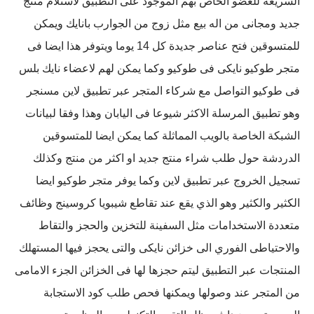
السريعة للعضو الخاص بهم الموجود على التطبيق لاستلام منتج
جديد ومجانى من اله بيع مثل زوج من الجوارب بانايك ويمكن
للمتسوقين فتح عناصر جديدة كل 14 يوما ويتوفر هذا ايضا فى
متجر طوكيو نايكى فى طوكيو وكما يمكن لهم لاعضاء نايك بلس
فى طوكيو التواصل مع شركاء المتجر عبر تطبيق لاين مسنجر
وهو تطبيق المرسلة الاكثر شيوعا فى اليابان وهذا وفقا لبيانات
الشبكة الخاصة بالويب المماثلة كما يمكن ايضا للمتسوقين
الدردشة حول طلب شراء منتج جديد او اكثر من منتج وكذلك
تسجيل الخروج عبر تطبيق لاين وكما يوفر متجر طوكيو ايضا
الكثير والكثير وهو الذي يقع عند تقاطع شيبويا كروسينج وظائف
متعددة الاستخدامات مثل السفينة للتخزين والحجز والتقاط
والاحتياطى الفوري الى خزائن نايكى والتى يحجز فيها المستهلك
المنتجات عبر التطبيق ليتم حجزها لها فى الخزائن الجزء الامامى
من المتجر عند وصولها ويمكنها فحص طلب كود الاستجابة