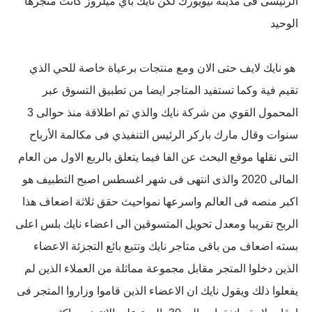
الرئيسى فى مدينة نيويورك لكن نايك باي ميلروز كانت متجرها
الوحيد
هو نايك لايف حتى الان ومع منتجات برعياة خاصة للحي الذي
تقيم فية وكما تستفيد المتاجر ايضا من تطبيق التسوق عبر
المحمول القوي من شركة نايك والذي تم اطلاقة منذ حوالى 3
سنوات وقال مارك باركر الرئيس التنفيذي فى مكالمة الأرباح
التى نقلها موقع البحث عن الفا فيما يتعلق بالربع الاول من العام
المالى 2020 والذى انتهى فى شهر اغسطس اصبح التطبيف هو
اكبر منصه فى العالم واسرعها نمواحيث حقق ثلاثة اضعاف هذا
الربح تقريبا ومعدل تحويل المتسوقين الى اعضاء نايك بلس اعلى
بسته اضعاف من باقى متاجر نايك وتتبع بائع التجزئة الاعضاء
الذين دخلوا المتجر مقابل مجموعة مماثلة من العملاء الذين لم
يفعلوا ذلك ويقول نايك ان الاعضاء الذين قاموا وزاروا المتجر فى