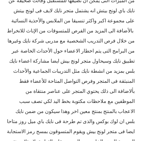
من الميزات التى يمكن ان تضيفها للمستقبل وقالت صحيفة عن
نايك باي لونج بيتش انه يشتمل متجر نايك لايف فى لونج بيتش
على مجموعة اكبر واكثر تنسيقا من الملابس والأحذية النسائية
بالأضافة الى المزيد من الفرص للمتسوقات من الإناث للانخراط
من خلال فرص التدريب الشخصية مع مدربى شركة نايك وغيرها
من البرامج التى يتم اخطار الاعضاء حول الأحداث الخاصة عبر
تطبيق نايك وسيحاول متجر لونج بيش ايضا مشاركة اعضاء نايك
بلس بمزيد من انشطة نايك مثل التدريبات الجماعية والأحداث
المنبثقة فى المتجر وفرص التواصل المتاحة للأعضاء فقط
بألاضافة الى ذلك يحتوي المتجر على عناصر منتقاة من
الموظفين مع ملاحظات مكتوبة بخط اليد لكي تصف سبب
الاعجاب بالمنتج بمنتج معين اخر وهذا سيكون من ضمن نايك
بلس ان لوك بوكس والذى تم طرحة فى نايك باي ميل روز متاحا
ايضا فى متجر لونج بيش ويقوم المتسوقون بمسح رمز الاستجابة