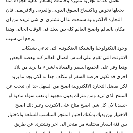
تحمل علامة تجارية مميزة وخامات واسعار عالية الجودة مما
يجعلها تخوض وباكتساح السوق الدولى والعربى والافريقيى فان
التجارة الالكترونية سمحت لنا ان نشتري اي شي تريده من اي
مكان بالعالم واصبح العالم كله بين يديك فى الوقت الحالى وهذا
يرجع الى سبب
وجود التكنولوجيا والشبكة العنكبوتيه التى تدعي بشبكات
الانترنت التى تقوم على اساس اتصال العالم كله ببعضه البعض
وهذا وفر على الجميع السفر والمعاناه لشراء ما يريد من بلاد
اخري قد تكون فرصة السفر او مكلف جدا له لكي يجد ما يريد
لكن بفضل التجارة الالكترونية اصبح من السهل جدا ان تبحث عن
المنتج الذى تريد ومن منزلك بدون مجهود او تعب سواء مادية او
جسديا لان كل شي اصبح متاح على الانترنت وغير ذلك اصبح
الاختيار بين يديك يمكنك اختيار المتجر المناسب للسلعة والاختيار
بين فئة اسعار مختلفة من متجر الى اخر وتشترى عن طريق