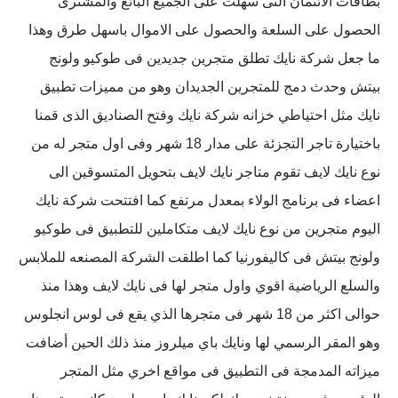
بطاقات الائتمان التى سهلت على الجميع البائع والمشترى
الحصول على السلعة والحصول على الاموال باسهل طرق وهذا
ما جعل شركة نايك تطلق متجرين جديدين فى طوكيو ولونج
بيتش وحدث دمج للمتجرين الجديدان وهو من مميزات تطبيق
نايك مثل احتياطي خزانه شركة نايك وفتح الصناديق الذى قمنا
باختيارة تاجر التجزئة على مدار 18 شهر وفى اول متجر له من
نوع نايك لايف تقوم متاجر نايك لايف بتحويل المتسوقين الى
اعضاء فى برنامج الولاء بمعدل مرتفع كما افتتحت شركة نايك
اليوم متجرين من نوع نايك لايف متكاملين للتطبيق فى طوكيو
ولونج بيتش فى كاليفورنيا كما اطلقت الشركة المصنعه للملابس
والسلع الرياضية اقوي واول متجر لها فى نايك لايف وهذا منذ
حوالى اكثر من 18 شهر فى متجرها الذي يقع فى لوس انجلوس
وهو المقر الرسمي لها ونايك باي ميلروز منذ ذلك الحين أضافت
ميزاته المدمجة فى التطبيق فى مواقع اخري مثل المتجر