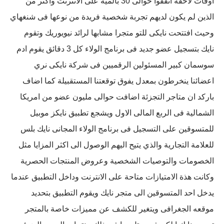
اوقات لاحقه انفقوا حوالى 30 بالمية على الانترنت واكثر من
الذين لم يكون لديهم تجربة شخصية فريدة من نوعها فى شنغهاي
وحيث افتتحت نايكى للتو متجرا مشابها لرائد نيويوريك وتقوم
نايك بتسجيل عضو جديد فى برنامج الولاء كل 3 دقائق يقوم ادم
سوسمان كبير المسئولين الرقميين فى شركة نايكى نري
اعضائنا ينخرطون بمعدل يفوق توقعتنا المستقبيلة كما اضاف
باركد ان متاجر التجزئة اضافت حوالى مليون عضو من امريكا
الشمالية فى الربع المالى الاول ويشجع تطبيق نايكز موبيل
للمتسوقين على التسجيل فى برنامج الولاء المجانى نايك بلس
للعلامة التجارية والذي يتيح اليهم الوصول الى اكثر المزايا مثل
الخصومات والتوصيات الشخصية وعروض المنتجات الحصرية
وكانت هذة الامتيازات متاحة على الانترنت وداخل التطبيق عندما
يدخل احد المتسوقين الى متجر نايك ويقوم التطبيق بتحديد
موقعه الجغرافى ويتغير للكشف عن مميزات خاصة بالمتجر