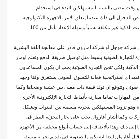
اي وقت مضى بالنسبة للمستهلكين للبدء فى استخدام
للدخول الى ذلك عندما يتعلق الامر بالاجهزة التكنولوجية
الذكية غير مكلفة نسبيأ وسهلة الإعداد بأقل من 100
 شركة جوجل او شركة امازون قادر على معالجة اللغة البشرية
ة للتجارة الصوتية بسيط مثل توصيل طريقة الدفع وتعلم اومار
لذكية ولكى تنجح التجارة الصوتية يجب ان يكون المساعدون
فيذ اي استراتيجية فعالة للتسوق الصوتي يستغرق وقتا وجهدا
وتي وتتوقع ان تولد قيمة ذات معنى بين عشية وضحاها وكما
المهارات تماما مقارنه بأنماط التجارة الإلكترونية الأخري
ة وهو تزويد المستهلكين بتجربة منسقة بين القنوات وتشكل
شركات وكما أشار أغاروال يجب على تجار التجزئة النظر فى
ى ذلك وهذا بألاضافة إلى حساب أنواع مختلفة من الأجهزة
قال أغاروال ايضا انه تكمن الصعوبة فى تقديم تجربة منسقة