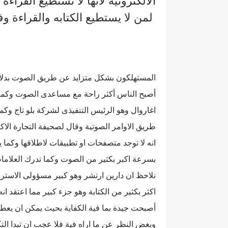
الالكترونية لانها لا تستطيع القراء
لمن لا يستطيع الكتابه والقراءة وفى هذا الوقت يتسوق
المستهلكون بشكل متزايد عن طريق الصوت بدلأ من
أصبح الناس أكثر راحة مع مساعدى الصوت وكما ا
اغاروال وهو الرئيس التنفيذى لشركة بلو تاج و
طريق الاوامر الصوتية وقال لصحيفة التجارة الاك
انه لا توجد متصفحات او تطبيقات لاطلاقها وكما ي
بسرعة اكبر بكثير من الصوت وكما تدرك العلامات ا
نلاحظ ان دارين ارتشر وهو كبير مسؤولى الاسترا
اكثر بكثير من الكتابة وهو جزء كبير مما اعتقد انه
أصبحت جيدة بما فية الكفاية بحيث يمكن ان يعطين
وبغض النظر عن ما اراه فية فلا عجب ان تبدا الت