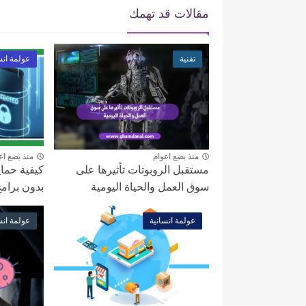
مقالات قد تهمك
تقنية
عولمة انس
منذ بضع اعوام
منذ بضع اع
مستقبل الروبوتات تأثيرها على
كيفية حماي
سوق العمل والحياة اليومية
بدون برام
عولمة انسانية
عولمة انس