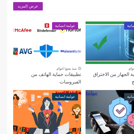
عرض المزيد
انية
عولمة انسانية
وام
منذ بضع اعوام
ة الجهاز من الاختراق
تطبيقات حماية الهاتف من
ج
الفيروسات
انية
عولمة انسانية