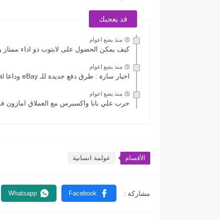
قد يعجبك
منذ بضع اعوام
كيف يمكن الحصول على لابتوب ذو اداء ممتاز 
منذ بضع اعوام
اخبار سارة : طرق دفع جديدة للـ eBay وداعا PayPal...
منذ بضع اعوام
حرب علي بابا واكسبرس مع العملاق امازون في
الأقسام
عولمة انسانية